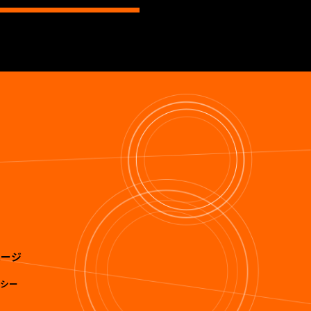
て
ページ
リシー