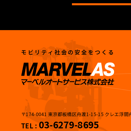
モビリティ社会の安全をつくる
〒174-0041
東京都板橋区舟渡1-15-15 クレエ浮間
03-6279-8695
TEL :