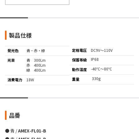
製品仕様
定格電圧
DC9V～110V
発光色
青・赤・緑
IP68
保護等級
光束
青 300Lm
赤 400Lm
-40℃～80℃
動作温度
緑 400Lm
330g
重量
消費電力
18W
品番
● 青 /
AMEX-FL01-B