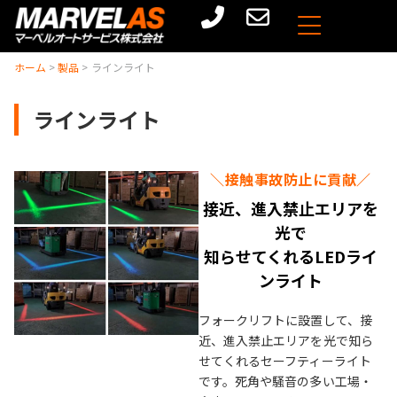
ホーム
>
製品
>
ラインライト
ラインライト
＼接触事故防止に貢献／
接近、進入禁止エリアを​
光で
知らせてくれるLEDライ
ンライト
フォークリフトに設置して、接
近、進入禁止エリアを​光で知ら
せてくれるセーフティーライト
です。死角や騒音の多い工場・