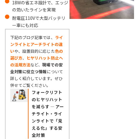
18Wの省エネ設計で、エッジ
の効いたラインを実現
耐電圧110Vで大型バッテリ
ー車にも対応
下記のブログ記事では、
ライ
ンライトとアーチライトの違
い
や、設置目的に応じた
色の
選び方
、
ヒヤリハット防止へ
の活用方法
など、
現場での安
全対策に役立つ情報
について
詳しく紹介しています。ぜひ
併せてご覧ください。
フォークリフト
のヒヤリハット
を減らす ―
アー
チライト・ライ
ンライトで「見
える化」する
安
全対策